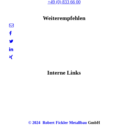
+49 (0) 833 66 00
robert.fickler@fickler-metallbau.de
Weiterempfehlen
Interne Links
IMPRESSUM
DATENSCHUTZ
© 2024 Robert Fickler
Metallbau
GmbH